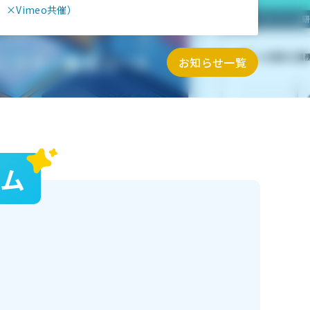
×Vimeo共催）
お知らせ一覧
テム