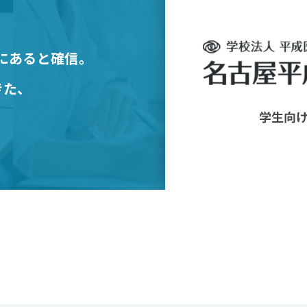
にあると確信。
きた、