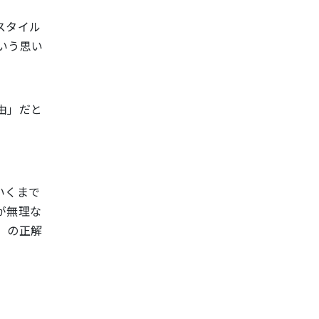
スタイル
いう思い
由」だと
いくまで
が無理な
」の正解