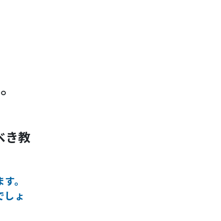
へ。
べき教
ます。
でしょ