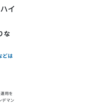
「ハイ
りな
などは
」運用を
ンデマン