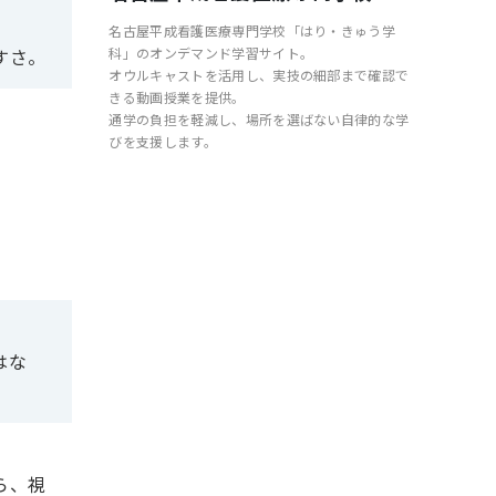
名古屋平成看護医療専門学校「はり・きゅう学
科」のオンデマンド学習サイト。
すさ。
オウルキャストを活用し、実技の細部まで確認で
きる動画授業を提供。
通学の負担を軽減し、場所を選ばない自律的な学
びを支援します。
はな
ら、視