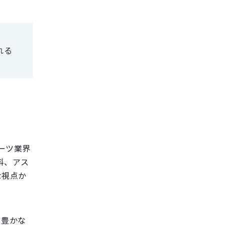
れる
ーツ業界
科、アス
な視点か
、豊かな