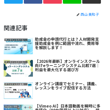
西山 美和子
関連記事
助成金の申請代行とは？人材開発支
オンラインスクール・講座
援助成金を例に範囲や流れ、費用等
を解説します！
【2026年最新】オンラインスクール
オンラインスクール・講座
向けeラーニングシステム比較7選｜
利益を最大化する選び方
オンライン講座でセミナー、講義、
オウルキャスト活用ガイド
レッスンをライブ配信する方法
【Vimeo AI】日本語動画を瞬時に多
BtoB向け研修
言語化（99か国語以上に対応）。話