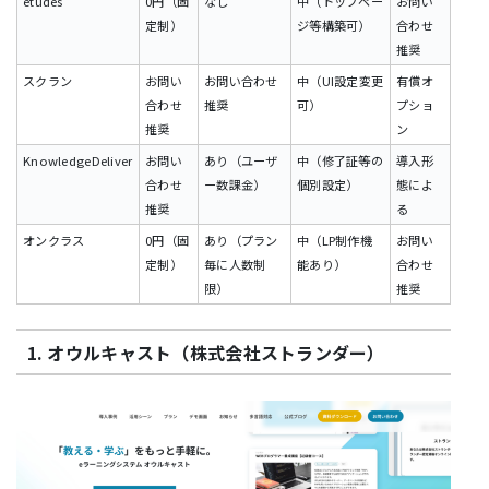
etudes
0円（固
なし
中（トップペー
お問い
定制）
ジ等構築可）
合わせ
推奨
スクラン
お問い
お問い合わせ
中（UI設定変更
有償オ
合わせ
推奨
可）
プショ
推奨
ン
KnowledgeDeliver
お問い
あり（ユーザ
中（修了証等の
導入形
合わせ
ー数課金）
個別設定）
態によ
推奨
る
オンクラス
0円（固
あり（プラン
中（LP制作機
お問い
定制）
毎に人数制
能あり）
合わせ
限）
推奨
1. オウルキャスト（株式会社ストランダー）