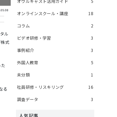
オウルキャスト活用ガイド
5
.05.08
オンラインスクール・講座
18
コラム
2
ルタル
ビデオ研修・学習
3
F株式
事例紹介
3
外国人教育
5
った
未分類
1
社員研修・リスキリング
16
なる
調査データ
3
人気記事