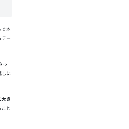
るで本
らテー
みっ
越しに
に大き
ること