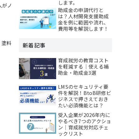
します。
人がノ
助成金の申請代行と
は？人材開発支援助成
金を例に範囲や流れ、
費用等を解説します！
、塗料
新着記事
育成就労の教育コスト
を軽減する｜使える補
助金・助成金3選
LMSのセキュリティ要
件を解説！BtoB研修ビ
ジネスで押さえておき
たい必須機能とは？
受入企業が2026年内に
やるべき7つのアクショ
ン｜育成就労対応チェ
ックリスト