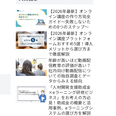
【2026年最新】オンラ
イン講座の作り方完全
ガイド～失敗しないた
めの8つのステップ～
【2026年最新】オンラ
イン講座プラットフォ
ームおすすめ5選！導入
メリットから選び方ま
で徹底解説
年齢が高いほど動画配
信教育の評価が高い？
社内向け動画配信につ
いての独自調査とデー
タからみえる傾向
「人材開発支援助成金
×eラーニング研修ビジ
ネス」をお考えの方必
見！助成金の概要と活
用事例、eラーニングシ
ステムの選び方を解説