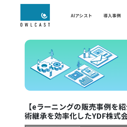
AIアシスト
導入事例
【eラーニングの販売事例を
術継承を効率化したYDF株式