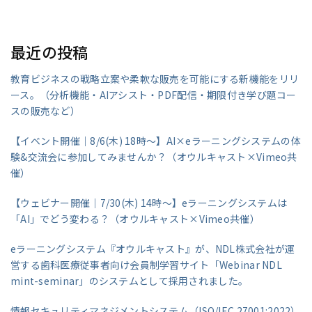
最近の投稿
教育ビジネスの戦略立案や柔軟な販売を可能にする新機能をリリ
ース。（分析機能・AIアシスト・PDF配信・期限付き学び題コー
スの販売など）
【イベント開催｜8/6(木) 18時～】AI×eラーニングシステムの体
験&交流会に参加してみませんか？（オウルキャスト×Vimeo共
催）
【ウェビナー開催｜7/30(木) 14時～】eラーニングシステムは
「AI」でどう変わる？（オウルキャスト×Vimeo共催）
eラーニングシステム『オウルキャスト』が、NDL株式会社が運
営する歯科医療従事者向け会員制学習サイト「Webinar NDL
mint-seminar」のシステムとして採用されました。
情報セキュリティマネジメントシステム（ISO/IEC 27001:2022）