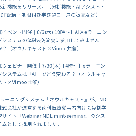
る新機能をリリース。（分析機能・AIアシスト・
PDF配信・期限付き学び題コースの販売など）
【イベント開催｜8/6(木) 18時～】AI×eラーニン
グシステムの体験&交流会に参加してみません
か？（オウルキャスト×Vimeo共催）
【ウェビナー開催｜7/30(木) 14時～】eラーニン
グシステムは「AI」でどう変わる？（オウルキャ
スト×Vimeo共催）
eラーニングシステム『オウルキャスト』が、NDL
株式会社が運営する歯科医療従事者向け会員制学
習サイト「Webinar NDL mint-seminar」のシス
テムとして採用されました。